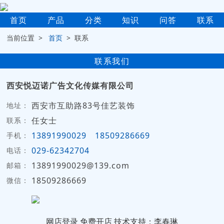
首页
产品
分类
知识
问答
联系
当前位置 >
首页
> 联系
联系我们
西安悦迈诺广告文化传媒有限公司
西安市互助路83号佳艺装饰
地址：
任女士
联系：
13891990029
18509286669
手机：
029-62342704
电话：
13891990029@139.com
邮箱：
18509286669
微信：
网店登录
免费开店
技术支持：李春琳