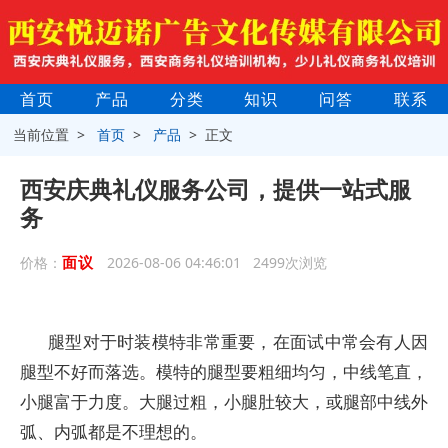
首页
产品
分类
知识
问答
联系
当前位置 >
首页
>
产品
> 正文
西安庆典礼仪服务公司，提供一站式服
务
面议
价格：
2026-08-06 04:46:01 2499次浏览
腿型对于时装模特非常重要，在面试中常会有人因
腿型不好而落选。模特的腿型要粗细均匀，中线笔直，
小腿富于力度。大腿过粗，小腿肚较大，或腿部中线外
弧、内弧都是不理想的。