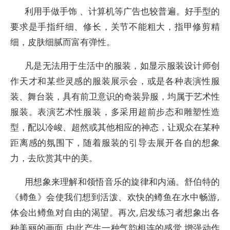
利用手做手饰 、计算机等广告也较普遍。好手型的
要求是手指纤细、修长，关节不能粗大，指甲修剪精
细，皮肤细腻而富有弹性。
凡是无法用于生活中的服装，如显示服装设计师创
作天才和某些灵感的服装展示会，或是各种表演性服
装、舞台装，具有前卫意识的奇装异服，均属于艺术性
服装。表演艺术性服装，多采用超前步态和雕塑性造
型，配以冷峻、超然或其他相应的神态，让观众在某种
距离感的氛围下，随着服装的引导去展开各自的想象
力，去欣赏其中的美。
用想象来理解和领悟音乐的旋律和内涵。舒伯特的
《鳟鱼》会使我们想到活泼、欢快的鳟鱼在水中畅游,
体会出鳟鱼对自由的渴望。再次,启发练习者想象出各
种美丽的画面,由此产生一种气韵相连的感觉,增强动作